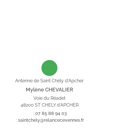
Antenne de Saint Chély d'Apcher
Mylène CHEVALIER
Voie du Réadet
48200 ST CHELY d'APCHER
:
07
85
88
94
03
:
saintchely@relancecevennes.fr