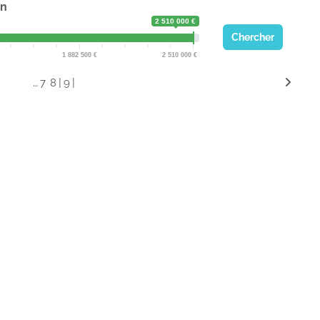
on
2 510 000 €
Chercher
1 882 500
2 510 000
…
|
|
7
8
9