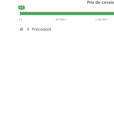
Prix de cessi
0 €
0
627 500
1 255 000
Précédent