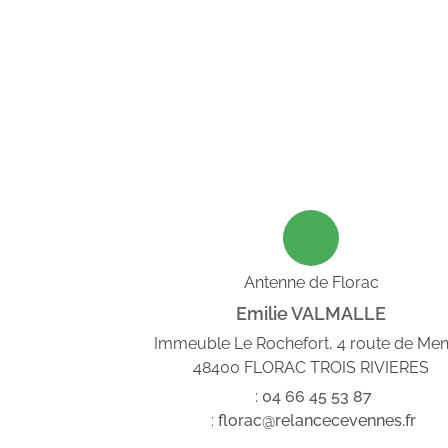
Antenne de Florac
Emilie VALMALLE
Immeuble Le Rochefort, 4 route de Me
48400 FLORAC TROIS RIVIERES
:
04
66
45
53
87
:
florac@relancecevennes.fr