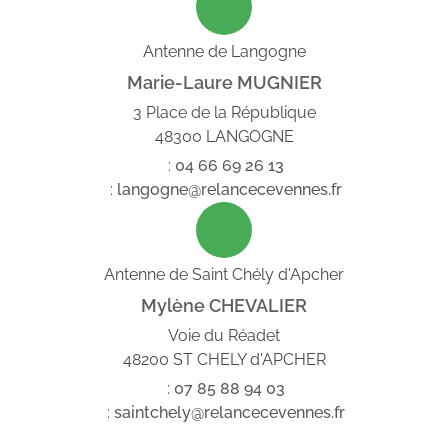
Antenne de Langogne
Marie-Laure MUGNIER
3 Place de la République
48300 LANGOGNE
:
04
66
69
26
13
:
langogne@relancecevennes.fr
Antenne de Saint Chély d'Apcher
Mylène CHEVALIER
Voie du Réadet
48200 ST CHELY d'APCHER
:
07
85
88
94
03
:
saintchely@relancecevennes.fr