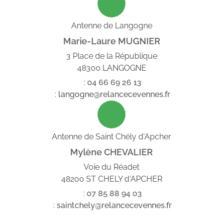
Antenne de Langogne
Marie-Laure MUGNIER
3 Place de la République
48300 LANGOGNE
:
04
66
69
26
13
:
langogne@relancecevennes.fr
Antenne de Saint Chély d'Apcher
Mylène CHEVALIER
Voie du Réadet
48200 ST CHELY d'APCHER
:
07
85
88
94
03
:
saintchely@relancecevennes.fr