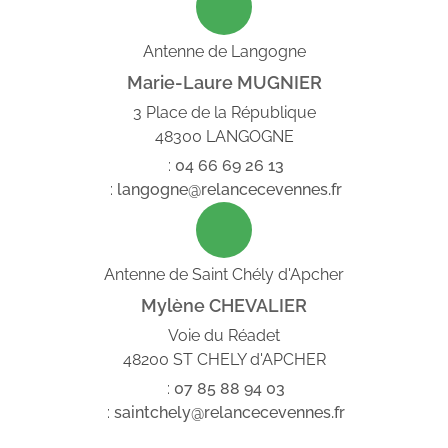
Antenne de Langogne
Marie-Laure MUGNIER
3 Place de la République
48300 LANGOGNE
:
04
66
69
26
13
:
langogne@relancecevennes.fr
Antenne de Saint Chély d'Apcher
Mylène CHEVALIER
Voie du Réadet
48200 ST CHELY d'APCHER
:
07
85
88
94
03
:
saintchely@relancecevennes.fr