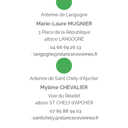
Antenne de Langogne
Marie-Laure MUGNIER
3 Place de la République
48300 LANGOGNE
:
04
66
69
26
13
:
langogne@relancecevennes.fr
Antenne de Saint Chély d'Apcher
Mylène CHEVALIER
Voie du Réadet
48200 ST CHELY d'APCHER
:
07
85
88
94
03
:
saintchely@relancecevennes.fr