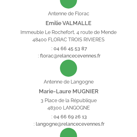
Antenne de Florac
Emilie VALMALLE
Immeuble Le Rochefort, 4 route de Mende
48400 FLORAC TROIS RIVIERES
:
04
66
45
53
87
:
florac@relancecevennes.fr
Antenne de Langogne
Marie-Laure MUGNIER
3 Place de la République
48300 LANGOGNE
:
04
66
69
26
13
:
langogne@relancecevennes.fr