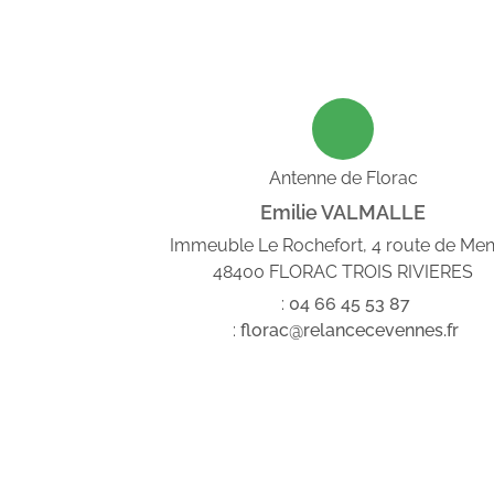
Antenne de Florac
Emilie VALMALLE
Immeuble Le Rochefort, 4 route de Me
48400 FLORAC TROIS RIVIERES
:
04
66
45
53
87
:
florac@relancecevennes.fr