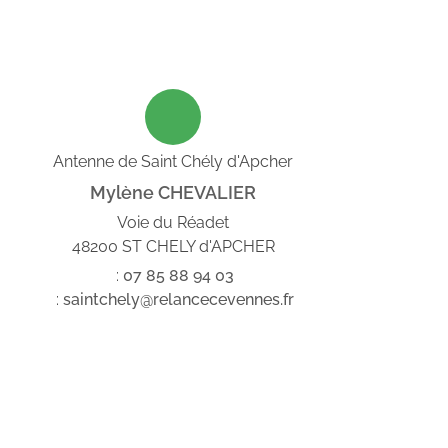
Antenne de Saint Chély d'Apcher
Mylène CHEVALIER
Voie du Réadet
48200 ST CHELY d'APCHER
:
07
85
88
94
03
:
saintchely@relancecevennes.fr