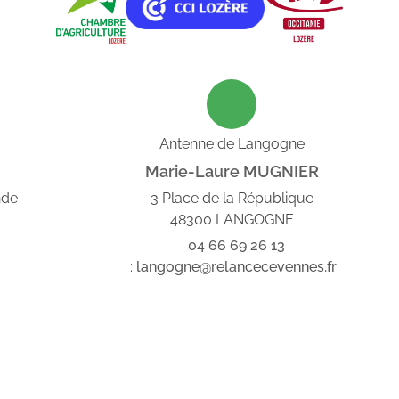
Antenne de Langogne
Marie-Laure MUGNIER
nde
3 Place de la République
48300 LANGOGNE
:
04
66
69
26
13
:
langogne@relancecevennes.fr