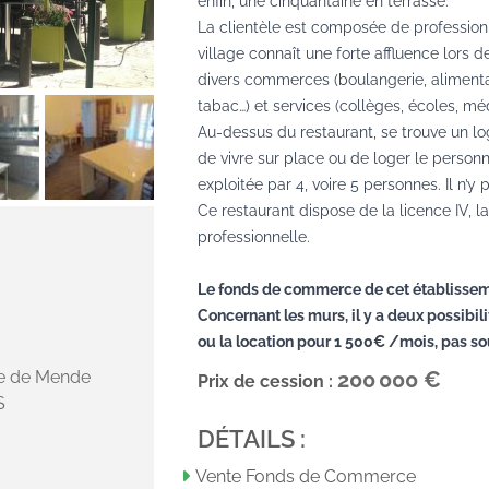
enfin, une cinquantaine en terrasse.
La clientèle est composée de professionn
village connaît une forte affluence lors de
divers commerces (boulangerie, alimenta
tabac…) et services (collèges, écoles, mé
Au-dessus du restaurant, se trouve un l
de vivre sur place ou de loger le personnel
exploitée par 4, voire 5 personnes. Il n’y
Ce restaurant dispose de la licence IV, l
professionnelle.
Le fonds de commerce de cet établissem
Concernant les murs, il y a deux possibil
ou la location pour 1 500€ /mois, pas so
200 000 €
te de Mende
Prix de cession :
S
DÉTAILS :
Vente Fonds de Commerce