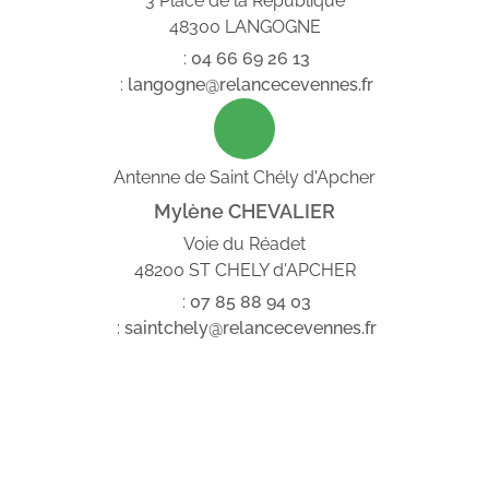
3 Place de la République
48300 LANGOGNE
:
04
66
69
26
13
:
langogne@relancecevennes.fr
Antenne de Saint Chély d'Apcher
Mylène CHEVALIER
Voie du Réadet
48200 ST CHELY d'APCHER
:
07
85
88
94
03
:
saintchely@relancecevennes.fr