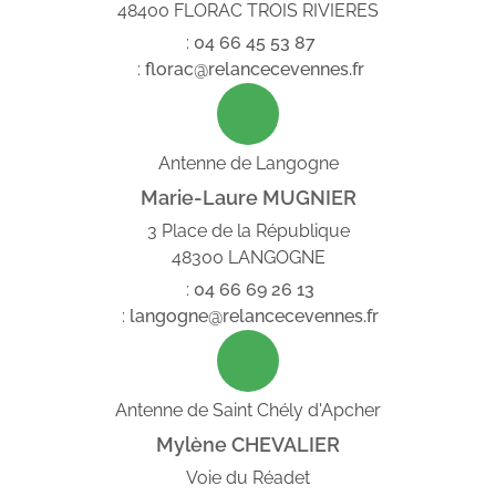
48400 FLORAC TROIS RIVIERES
:
04
66
45
53
87
:
florac@relancecevennes.fr
Antenne de Langogne
Marie-Laure MUGNIER
3 Place de la République
48300 LANGOGNE
:
04
66
69
26
13
:
langogne@relancecevennes.fr
Antenne de Saint Chély d'Apcher
Mylène CHEVALIER
Voie du Réadet