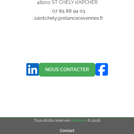
48200 ST CHELY d'APCHER
:
07
85
88
94
03
:
saintchely@relancecevennes.fr
NOUS CONTACTER
Tous droits réservés
Relance
© 2026
Contact