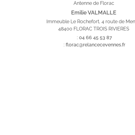
Antenne de Florac
Emilie VALMALLE
Immeuble Le Rochefort, 4 route de Me
48400 FLORAC TROIS RIVIERES
:
04
66
45
53
87
:
florac@relancecevennes.fr