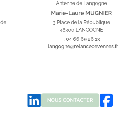
Antenne de Langogne
Marie-Laure MUGNIER
nde
3 Place de la République
48300 LANGOGNE
:
04
66
69
26
13
:
langogne@relancecevennes.fr
NOUS CONTACTER