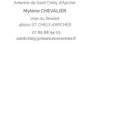
Antenne de Saint Chély d'Apcher
Mylène CHEVALIER
Voie du Réadet
48200 ST CHELY d'APCHER
:
07
85
88
94
03
:
saintchely@relancecevennes.fr