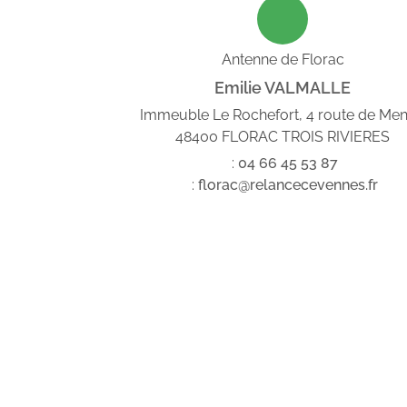
Antenne de Florac
Emilie VALMALLE
Immeuble Le Rochefort, 4 route de Me
48400 FLORAC TROIS RIVIERES
:
04
66
45
53
87
:
florac@relancecevennes.fr