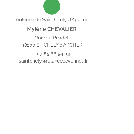
Antenne de Saint Chély d'Apcher
Mylène CHEVALIER
Voie du Réadet
48200 ST CHELY d'APCHER
:
07
85
88
94
03
:
saintchely@relancecevennes.fr