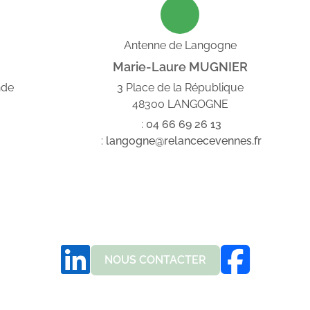
Antenne de Langogne
Marie-Laure MUGNIER
nde
3 Place de la République
48300 LANGOGNE
:
04
66
69
26
13
:
langogne@relancecevennes.fr
NOUS CONTACTER