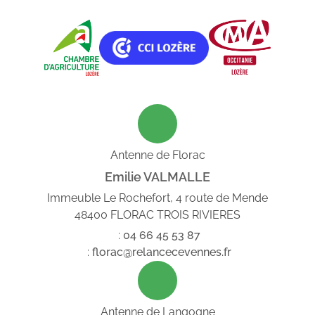
Antenne de Florac
Emilie VALMALLE
Immeuble Le Rochefort, 4 route de Mende
48400 FLORAC TROIS RIVIERES
:
04
66
45
53
87
:
florac@relancecevennes.fr
Antenne de Langogne