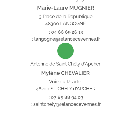
Marie-Laure MUGNIER
3 Place de la République
48300 LANGOGNE
:
04
66
69
26
13
:
langogne@relancecevennes.fr
Antenne de Saint Chély d'Apcher
Mylène CHEVALIER
Voie du Réadet
48200 ST CHELY d'APCHER
:
07
85
88
94
03
:
saintchely@relancecevennes.fr