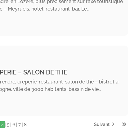
dre, en Lozère, plus précisément sur l’axe touristique
c – Meyrueis, hôtel-restaurant-bar. Le…
PERIE – SALON DE THE
rendre, crêperie-restaurant-salon de thé – bistrot à
gne, ville de 3000 habitants, bassin de vie…
|
|
|
|
|
…
4
5
6
7
8
Suivant