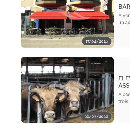
BAR
À ven
un ax
17/04/2026
ELE
ASS
A céd
trois
26/03/2026