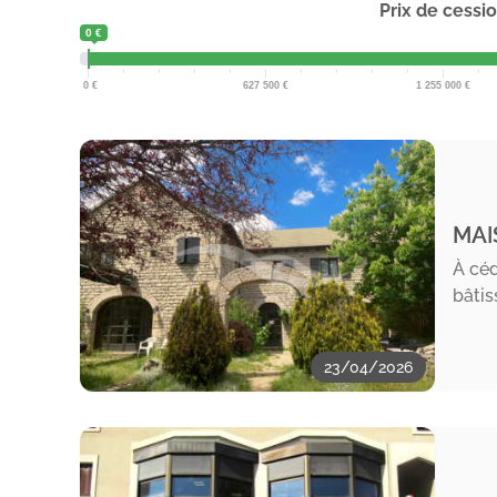
Prix de cessi
0 €
0
627 500
1 255 000
MAI
À céd
bâtis
23/04/2026