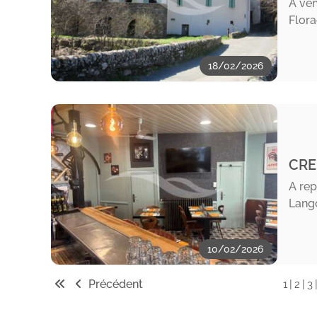
A ven
Flora
18/02/2026
CRE
A rep
Lango
10/02/2026
Précédent
|
|
1
2
3