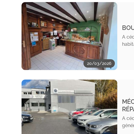
BOU
A céd
habit
20/03/2026
MÉC
RÉP
A céd
génér