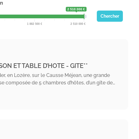
on
2 510 000 €
Chercher
1 882 500
2 510 000
SON ET TABLE D’HOTE - GITE**
er, en Lozère, sur le Causse Méjean, une grande
se composée de 5 chambres d’hôtes, d’un gîte de…