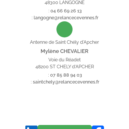
48300 LANGOGNE
:
04
66
69
26
13
:
langogne@relancecevennes.fr
Antenne de Saint Chély d'Apcher
Mylène CHEVALIER
Voie du Réadet
48200 ST CHELY d'APCHER
:
07
85
88
94
03
:
saintchely@relancecevennes.fr